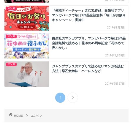
マンガ
『俺様ティーチャー』含む31作品、白泉社アプリ
マンガパークで毎日1作品全話無料「毎日がお祭り
キャンペーン」実施中
2019年8月3日
マンガ
白泉社のマンガアプリ、マンガパークで毎日1作品
全話無料で読める｜花ゆめ45周年記念「花ゆめで
夜ふかし」
2019年5月28日
マンガ
ジャンププラスのアプリで読めないマンガを読む
方法｜早乙女姉妹・ハーレムなど
2019年5月27日
1
2
HOME
エンタメ