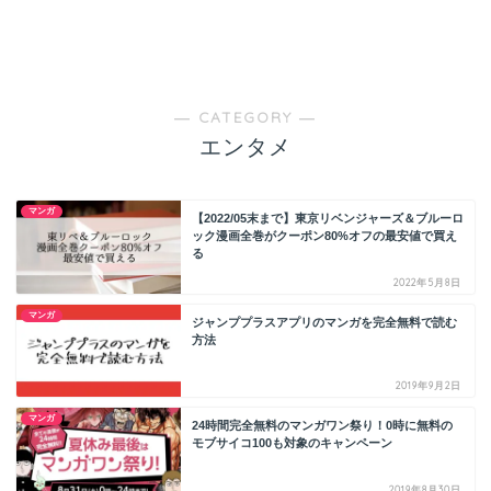
― CATEGORY ―
エンタメ
マンガ
【2022/05末まで】東京リベンジャーズ＆ブルーロ
ック漫画全巻がクーポン80%オフの最安値で買え
る
2022年5月8日
マンガ
ジャンププラスアプリのマンガを完全無料で読む
方法
2019年9月2日
マンガ
24時間完全無料のマンガワン祭り！0時に無料の
モブサイコ100も対象のキャンペーン
2019年8月30日