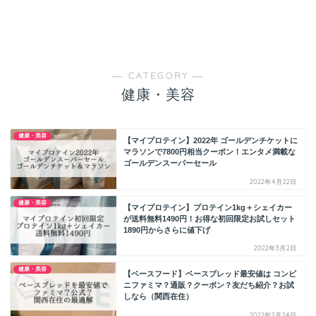
― CATEGORY ―
健康・美容
健康・美容
【マイプロテイン】2022年 ゴールデンチケットに
マラソンで7800円相当クーポン！エンタメ満載な
ゴールデンスーパーセール
2022年4月22日
健康・美容
【マイプロテイン】プロテイン1kg＋シェイカー
が送料無料1490円！お得な初回限定お試しセット
1890円からさらに値下げ
2022年3月2日
健康・美容
【ベースフード】ベースブレッド最安値は コンビ
ニファミマ？通販？クーポン？友だち紹介？お試
しなら（関西在住）
2022年2月24日