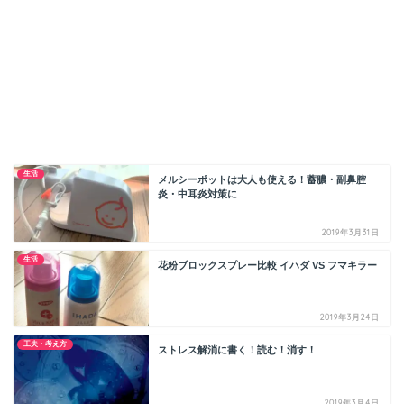
生活
メルシーポットは大人も使える！蓄膿・副鼻腔
炎・中耳炎対策に
2019年3月31日
生活
花粉ブロックスプレー比較 イハダ VS フマキラー
2019年3月24日
工夫・考え方
ストレス解消に書く！読む！消す！
2019年3月4日