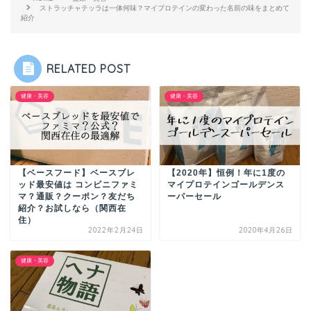
ストラッチャテッラは一体何味？マイプロテインの変わった名前の味をまとめて
紹介
RELATED POST
健康・美容
健康・美容
【ベースフード】ベースブレ
【2020年】恒例！年に1度の
ッド最安値は コンビニファミ
マイプロテインゴールデンス
マ？通販？クーポン？友だち
ーパーセール
紹介？お試しなら（関西在
住）
2022年2月24日
2020年4月26日
健康・美容