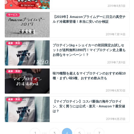
2019年8月3日
サービス
【2019年】Amazonプライムデーに日立の真空チ
ルド冷蔵庫登場！本当に安いのか検証
2019年7月14日
健康・美容
プロテイン1kg＋シェイカーの初回限定お試しセ
ットが送料無料1890円！マイプロテイン史上最も
お得なキャンペーン！？
2019年7月9日
健康・美容
味70種類を超えるマイプロテインのおすすめ味10
種・まずい味5種、おすすめ飲み方も
2019年6月30日
健康・美容
【マイプロテイン】コスパ最強の海外プロテイ
ン、安く買うには公式・楽天・Amazon？最安値
は？
2019年6月23日
...
...
1
3
4
5
7